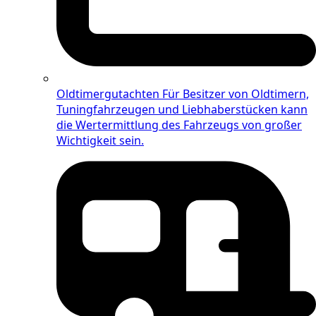
Oldtimergutachten
Für Besitzer von Oldtimern,
Tuningfahrzeugen und Liebhaberstücken kann
die Wertermittlung des Fahrzeugs von großer
Wichtigkeit sein.