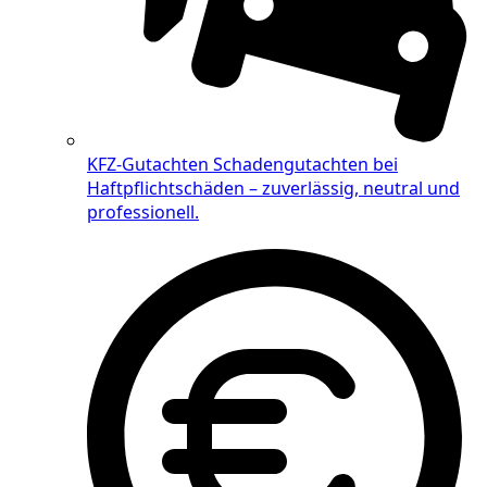
KFZ-Gutachten
Schadengutachten bei
Haftpflichtschäden – zuverlässig, neutral und
professionell.